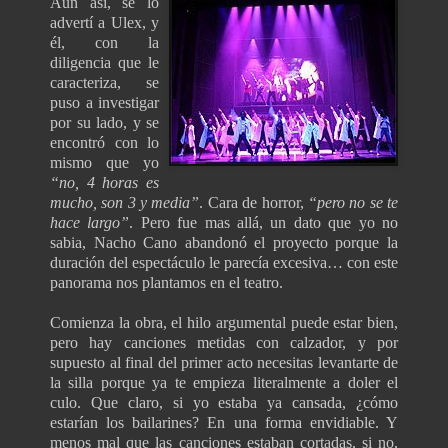
Aún así, se lo
advertí a Ulex, y
él, con la
diligencia que le
caracteriza, se
puso a investigar
por su lado, y se
encontró con lo
mismo que yo
“no, 4 horas es
mucho, son 3 y media”
. Cara de horror,
“pero no se te
hace largo”
. Pero fue mas allá, un dato que yo no
sabia, Nacho Cano abandonó el proyecto porque la
duración del espectáculo le parecía excesiva… con este
panorama nos plantamos en el teatro.
Comienza la obra, el hilo argumental puede estar bien,
pero hay canciones metidas con calzador, y por
supuesto al final del primer acto necesitas levantarte de
la silla porque ya te empieza literalmente a doler el
culo. Que claro, si yo estaba ya cansada, ¿cómo
estarían los bailarines? En una forma envidiable. Y
menos mal que las canciones estaban cortadas, si no,