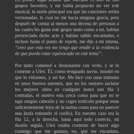
grupos favoritos, y me había propuesto no ver este
musical, la razón principal era que las canciones serían
versionadas, lo cual no me hacia ninguna gracia, pero
después de contar al menos una decena de personas a
las cuales les gusta este grupo tanto como a mi, habían
presenciado dicho acto y habían salido encantadas, e
incluso hasta el punto de repetir, me dije a mi misma,
“creo que esta vez me tengo que rendir a la evidencia
de que puedo estar equivocada en este tema”
.
Por tanto comencé a ilusionarme con verlo, y se lo
comente a Ulex. Él, como resignado novio, insistió en
que lo viéramos, y así fue. Me hice con unas entradas
en unos buenos asientos, que no los mejores (aclarar
los mejores sitios en cualquier teatro son fila 3
centradas, el motivo esta cerca como para que no te
tape ningún cabezón y no coges tortícolis porque estas
suficientemente lejos de la tarima como para no parecer
una jirafa estirando el cuello). En nuestro caso era la
fila 12, a la derecha, hasta aquí todo correcto, mi
ilusión seguía, Ulex estaba contento de hacer algo
conmigo que me gustara, no, que me encantara,