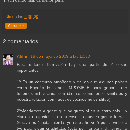
Y aún dando risa, da menos pena.
Ulex
a las
9:39:00
Compartir
2 comentarios:
Aldrin
18 de mayo de 2009 a las 10:33
Para enteder Eurovisión hay que partir de 2 cosas
importantes:
1º Es un concurso amañado y en los que algunos paises
como España lo tienen IMPOSIBLE para ganar... (no
tenemos mil vecinos con idiomas comunes o similares y
nuestra relacion con nuestros vecinos no es idilica).
2ºMandamos a gente que no gusta ni en nuestro pais... y
claro si no gustas ni en tu casa no puedes gustar fuera...
Soraya es 1 puta mierda, yo este año voté por la web de
tve para elegir cnadidatos (vote por Tontxu y Un pingüino