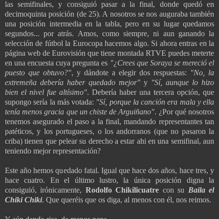
las semifinales, y consiguió pasar a la final, donde quedó en
decimoquinta posición (de 25). A nosotros se nos auguraba también
una posición intermedia en la tabla, pero en su lugar quedamos
segundos... por atrás. Amos, como siempre, ni aun ganando la
selección de fútbol la Eurocopa hacemos algo. Si ahora entras en la
página web de Eurovisión que tiene montada RTVE puedes meterte
en una encuesta cuya pregunta es
"¿Crees que Soraya se mereció el
puesto que obtuvo?"
, y dándote a elegir dos respuestas:
"No, la
extremeña debería haber quedado mejor"
y
"Sí, aunque lo hizo
bien el nivel fue altísimo"
. Debería haber una tercera opción, que
supongo sería la más votada:
"Sí, porque la canción era mala y ella
tenía menos gracia que un chiste de Arguiñano"
. ¿Por qué nosotros
tenemos asegurado el paso a la final, mandando representantes tan
patéticos, y los portugueses, o los andorranos (que no pasaron la
criba) tienen que pelear su derecho a estar ahi en una semifinal, aun
teniendo mejor representación?
Este año hemos quedado fatal. Igual que hace dos años, hace tres, y
hace cuatro. En el último lustro, la única posición digna la
consiguió, irónicamente,
Rodolfo Chikilicuatre
con su
Baila el
Chiki Chiki
. Que queréis que os diga, al menos con él, nos reimos.