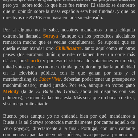
pero yo , sobre todo, lo que hice fue reirme. El sábado se demostró
que mi opinión sobre la masa española esta bien fundada, y que los
directivos de
RTVE
son masa en toda su extensión.
Por si alguno no lo sabe, nosotros mandamos a una chiquita
extremeña llamada
Soraya
(aunque en los periódicos alcalainos
remarcan mucho que es vecina complutense). Se suponía que se
quería evitar mandar otro
Chikilicuatre
, tanto aquí como en otros
paises (los eurofans dirán que este certamen tuvo un corte más
clásico, pre-
Lordi
) y por eso el sistema de votaciones era mixto,
mitad votos por sms (no me extraña que quieran quitar la publicidad
en la televisión pública, con lo que ganan por sms y el
merchandising de
Saber Vivir
, deberían poder tener un presupuesto
muchimillonario), mitad jurado. Por eso, aunque en votos ganó
Melody
(la de
El Baile del Gorila
, ahora en disputas con sus
palmeros), se mandó a la chica esta. Más sosa que un bocata de tiza,
si se me permite añadir.
Bueno, pues aunque yo no entienda bien por qué, mandamos a
Rusia a la tal Soraya (conocida mundialmente por cantar aquello de
Vivo poyeya
), directamente a la final. Portugal, con una cantante
con menos capacidad de vender pósters, tuvo que pasar primero por