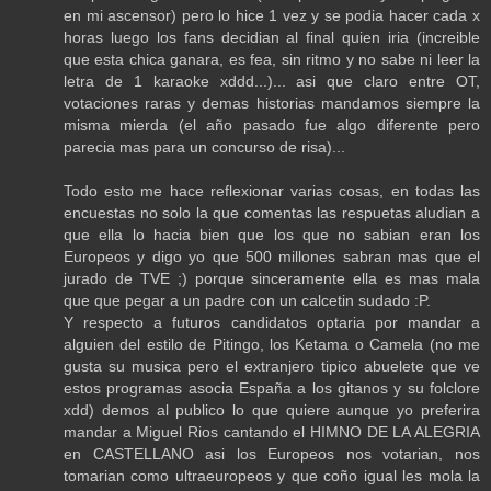
en mi ascensor) pero lo hice 1 vez y se podia hacer cada x
horas luego los fans decidian al final quien iria (increible
que esta chica ganara, es fea, sin ritmo y no sabe ni leer la
letra de 1 karaoke xddd...)... asi que claro entre OT,
votaciones raras y demas historias mandamos siempre la
misma mierda (el año pasado fue algo diferente pero
parecia mas para un concurso de risa)...
Todo esto me hace reflexionar varias cosas, en todas las
encuestas no solo la que comentas las respuetas aludian a
que ella lo hacia bien que los que no sabian eran los
Europeos y digo yo que 500 millones sabran mas que el
jurado de TVE ;) porque sinceramente ella es mas mala
que que pegar a un padre con un calcetin sudado :P.
Y respecto a futuros candidatos optaria por mandar a
alguien del estilo de Pitingo, los Ketama o Camela (no me
gusta su musica pero el extranjero tipico abuelete que ve
estos programas asocia España a los gitanos y su folclore
xdd) demos al publico lo que quiere aunque yo preferira
mandar a Miguel Rios cantando el HIMNO DE LA ALEGRIA
en CASTELLANO asi los Europeos nos votarian, nos
tomarian como ultraeuropeos y que coño igual les mola la